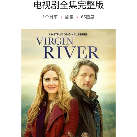
电视剧全集完整版
1个月前
剧集
65热度