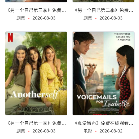
《另一个自己第三季》免费在
《另一个自己第二季》免费在
线观看电视剧全集完整版
线观看电视剧全集完整版
剧集
2026-08-03
剧集
2026-08-03
《另一个自己第一季》免费在
《真爱留声》免费在线观看电
线观看电视剧全集完整版
影高清无删减版
剧集
2026-08-03
电影
2026-08-02