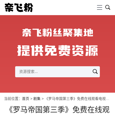
奈飞粉丝聚集地
提供免费资源
当前位置：
首页
>
剧集
> 《罗马帝国第三季》免费在线观看电视剧全集完整版
《罗马帝国第三季》免费在线观