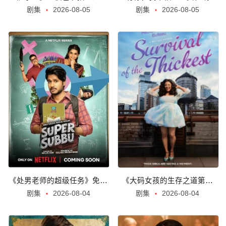
在线观看电视剧全集完整版
看电视剧全集完整版
剧集
2026-08-05
剧集
2026-08-05
《处男老师的超级任务》免费
《大码女孩的生存之道第一
在线观看电视剧全集完整版
季》免费在线观看电视剧全集
剧集
2026-08-04
剧集
2026-08-04
完整版