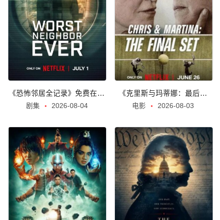
《恐怖邻居全记录》免费在线
《克里斯与玛蒂娜：最后一
观看纪录片全集完整版
盘》免费在线观看纪录片高清
剧集
2026-08-04
电影
2026-08-03
无删减版